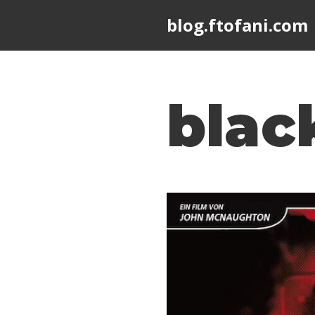
blog.ftofani.com
Skip
to
content
blac