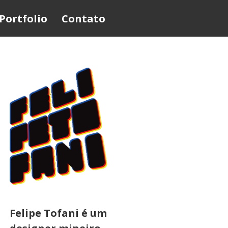
Portfolio
Contato
Felipe Tofani é um