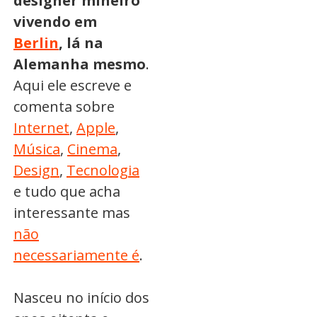
designer mineiro
vivendo em
Berlin
, lá na
Alemanha mesmo
.
Aqui ele escreve e
comenta sobre
Internet
,
Apple
,
Música
,
Cinema
,
Design
,
Tecnologia
e tudo que acha
interessante mas
não
necessariamente é
.
Nasceu no início dos