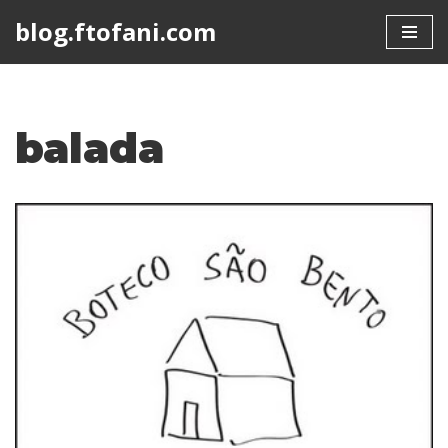
blog.ftofani.com
Skip
to
content
balada