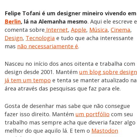
Felipe Tofani é um designer mineiro vivendo em
Berlin
, lá na Alemanha mesmo
. Aqui ele escreve e
comenta sobre
Internet
,
Apple
,
Música
,
Cinema
,
Design
,
Tecnologia
e tudo que acha interessante
mas
não necessariamente é
.
Nasceu no início dos anos oitenta e trabalha com
design desde 2001. Mantém
um blog sobre design
já tem um tempo
e tenta se manter atualizado na
área através das pesquisas que faz para ele.
Gosta de desenhar mas sabe que não consegue
fazer isso direito. Mantém
um portfólio
com seu
trabalho mas sempre acha que deveria fazer algo
melhor do que aquilo lá. E tem o
Mastodon