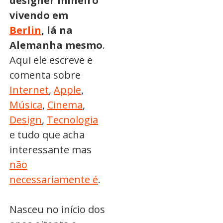
designer mineiro
vivendo em
Berlin
, lá na
Alemanha mesmo
.
Aqui ele escreve e
comenta sobre
Internet
,
Apple
,
Música
,
Cinema
,
Design
,
Tecnologia
e tudo que acha
interessante mas
não
necessariamente é
.
Nasceu no início dos