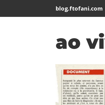
blog.ftofani.com
Skip
to
content
ao v