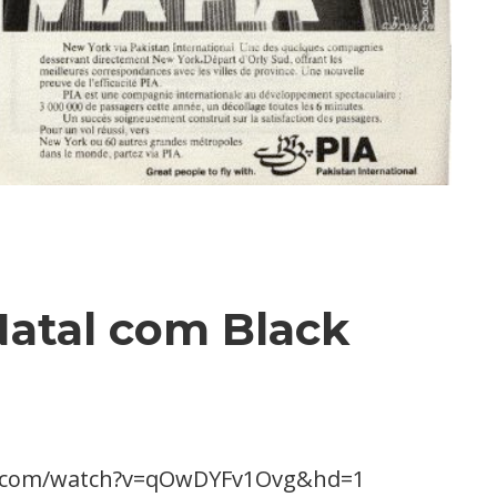
Natal com Black
e.com/watch?v=qOwDYFv1Ovg&hd=1