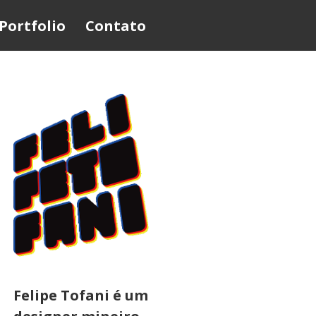
Portfolio
Contato
Felipe Tofani é um