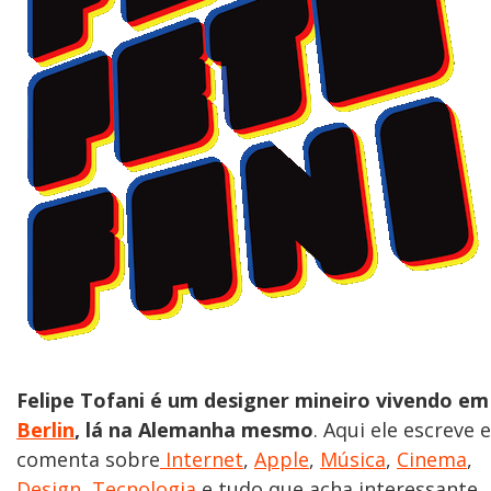
Felipe Tofani é um designer mineiro vivendo em
Berlin
, lá na Alemanha mesmo
. Aqui ele escreve e
comenta sobre
Internet
,
Apple
,
Música
,
Cinema
,
Design
,
Tecnologia
e tudo que acha interessante