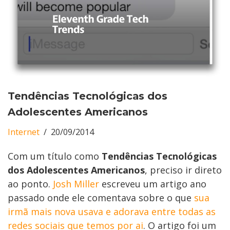
Tendências Tecnológicas dos
Adolescentes Americanos
Internet
20/09/2014
Com um título como
Tendências Tecnológicas
dos Adolescentes Americanos
, preciso ir direto
ao ponto.
Josh Miller
escreveu um artigo ano
passado onde ele comentava sobre o que
sua
irmã mais nova usava e adorava entre todas as
redes sociais que temos por ai
. O artigo foi um