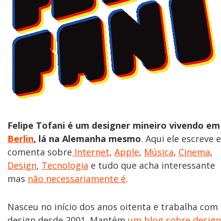
Felipe Tofani é um designer mineiro vivendo em
Berlin
, lá na Alemanha mesmo
. Aqui ele escreve e
comenta sobre
Internet
,
Apple
,
Música
,
Cinema
,
Design
,
Tecnologia
e tudo que acha interessante
mas
não necessariamente é
.
Nasceu no início dos anos oitenta e trabalha com
design desde 2001. Mantém
um blog sobre design