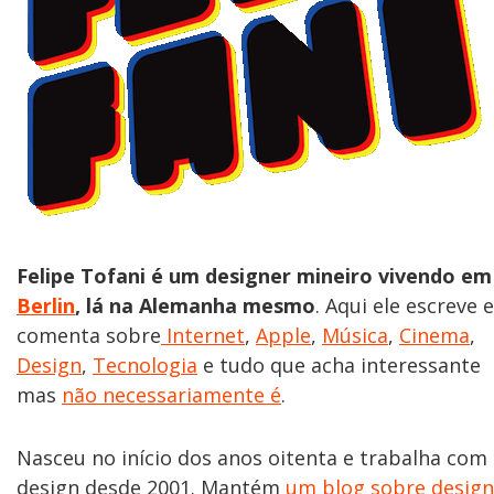
Felipe Tofani é um designer mineiro vivendo em
Berlin
, lá na Alemanha mesmo
. Aqui ele escreve e
comenta sobre
Internet
,
Apple
,
Música
,
Cinema
,
Design
,
Tecnologia
e tudo que acha interessante
mas
não necessariamente é
.
Nasceu no início dos anos oitenta e trabalha com
design desde 2001. Mantém
um blog sobre design