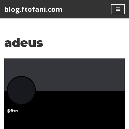
blog.ftofani.com
Skip
to
content
adeus