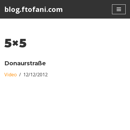
blog.ftofani.com
Skip
to
content
5×5
Donaurstraße
Video
12/12/2012