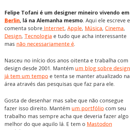
Felipe Tofani é um designer mineiro vivendo em
Berlin
, lá na Alemanha mesmo
. Aqui ele escreve e
comenta sobre
Internet
,
Apple
,
Música
,
Cinema
,
Design
,
Tecnologia
e tudo que acha interessante
mas
não necessariamente é
.
Nasceu no início dos anos oitenta e trabalha com
design desde 2001. Mantém
um blog sobre design
já tem um tempo
e tenta se manter atualizado na
área através das pesquisas que faz para ele.
Gosta de desenhar mas sabe que não consegue
fazer isso direito. Mantém
um portfólio
com seu
trabalho mas sempre acha que deveria fazer algo
melhor do que aquilo lá. E tem o
Mastodon