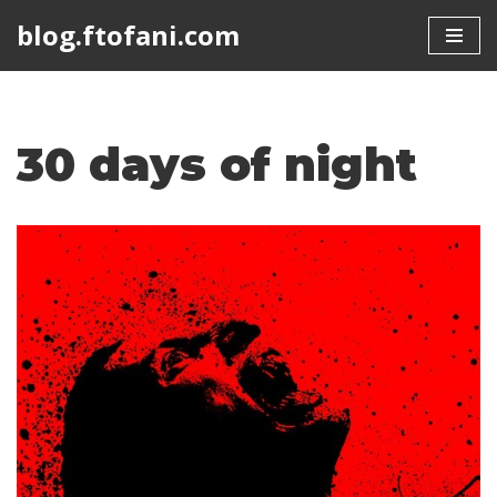
blog.ftofani.com
Skip
to
content
30 days of night