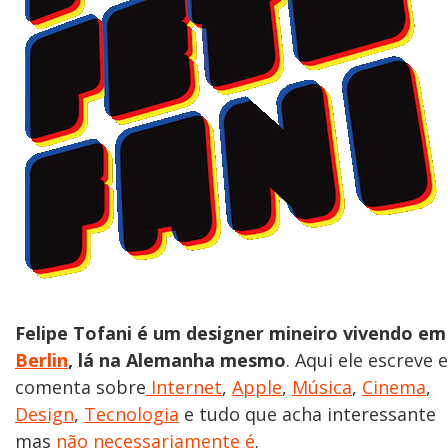
Felipe Tofani é um designer mineiro vivendo em
Berlin
, lá na Alemanha mesmo
. Aqui ele escreve e
comenta sobre
Internet
,
Apple
,
Música
,
Cinema
,
Design
,
Tecnologia
e tudo que acha interessante
mas
não necessariamente é
.