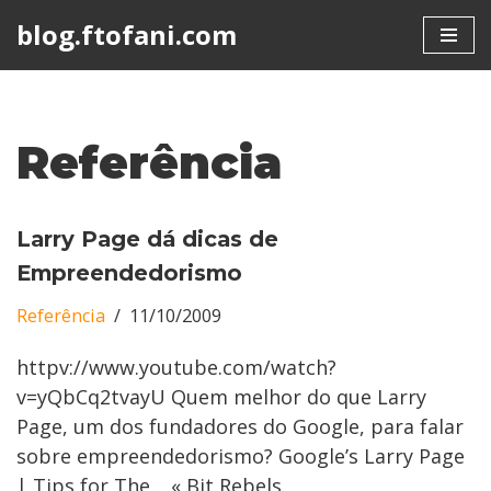
blog.ftofani.com
Skip
to
content
Referência
Larry Page dá dicas de
Empreendedorismo
Referência
11/10/2009
httpv://www.youtube.com/watch?
v=yQbCq2tvayU Quem melhor do que Larry
Page, um dos fundadores do Google, para falar
sobre empreendedorismo? Google’s Larry Page
| Tips for The… « Bit Rebels.