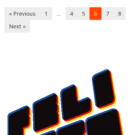
« Previous
1
…
4
5
6
7
8
Next »