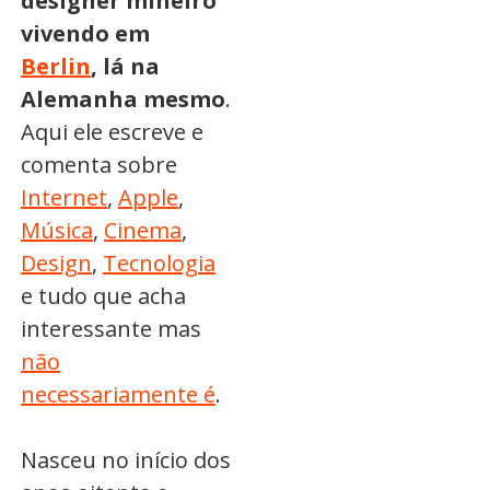
designer mineiro
vivendo em
Berlin
, lá na
Alemanha mesmo
.
Aqui ele escreve e
comenta sobre
Internet
,
Apple
,
Música
,
Cinema
,
Design
,
Tecnologia
e tudo que acha
interessante mas
não
necessariamente é
.
Nasceu no início dos