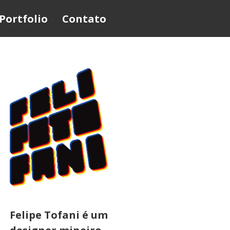
Portfolio
Contato
Felipe Tofani é um