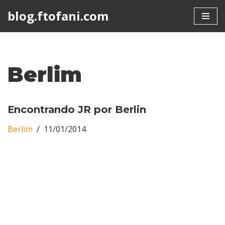
blog.ftofani.com
Skip
to
content
Berlim
Encontrando JR por Berlin
Berlim
11/01/2014