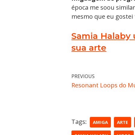
época me soou similar
mesmo que eu gostei t
Samia Halaby 
sua arte
PREVIOUS
Resonant Loops do M
Tags:
AMIGA
ARTE