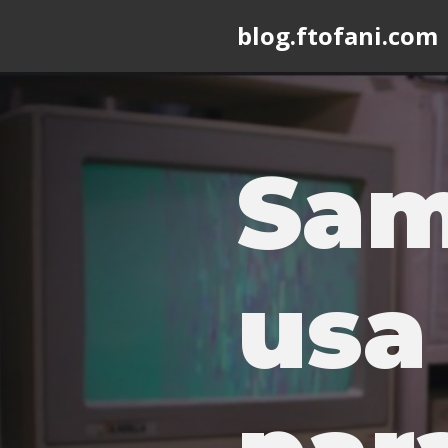
blog.ftofani.com
Skip
to
content
Sam
usa