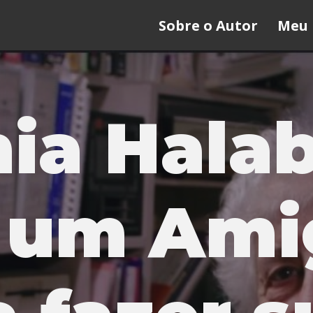
Sobre o Autor
Meu 
ia Hala
 um Ami