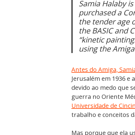
Samia Halaby is
purchased a Co
the tender age o
the BASIC and C
“kinetic paintin
using the Amiga 
Antes do Amiga, Samia
Jerusalém em 1936 e 
devido ao medo que s
guerra no Oriente Méd
Universidade de Cinci
trabalho e conceitos 
Mas porque que ela 