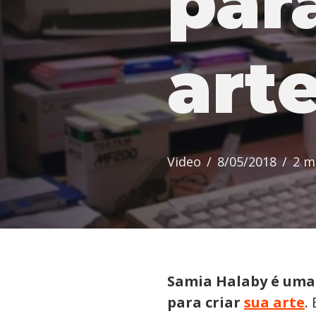
par
art
Video
8/05/2018
2 m
Samia Halaby é uma 
para criar
sua arte
.