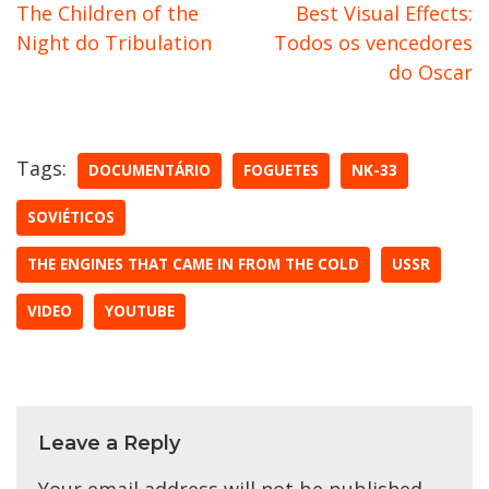
The Children of the
Best Visual Effects:
Night do Tribulation
Todos os vencedores
do Oscar
Tags:
DOCUMENTÁRIO
FOGUETES
NK-33
SOVIÉTICOS
THE ENGINES THAT CAME IN FROM THE COLD
USSR
VIDEO
YOUTUBE
Leave a Reply
Your email address will not be published.