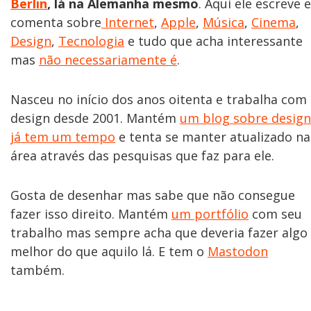
Berlin
, lá na Alemanha mesmo
. Aqui ele escreve e
comenta sobre
Internet
,
Apple
,
Música
,
Cinema
,
Design
,
Tecnologia
e tudo que acha interessante
mas
não necessariamente é
.
Nasceu no início dos anos oitenta e trabalha com
design desde 2001. Mantém
um blog sobre design
já tem um tempo
e tenta se manter atualizado na
área através das pesquisas que faz para ele.
Gosta de desenhar mas sabe que não consegue
fazer isso direito. Mantém
um portfólio
com seu
trabalho mas sempre acha que deveria fazer algo
melhor do que aquilo lá. E tem o
Mastodon
também.