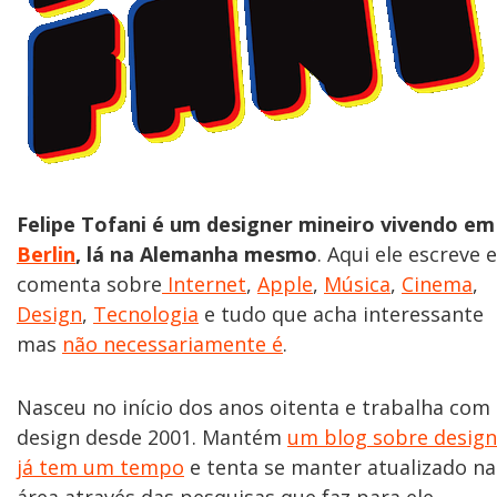
Felipe Tofani é um designer mineiro vivendo em
Berlin
, lá na Alemanha mesmo
. Aqui ele escreve e
comenta sobre
Internet
,
Apple
,
Música
,
Cinema
,
Design
,
Tecnologia
e tudo que acha interessante
mas
não necessariamente é
.
Nasceu no início dos anos oitenta e trabalha com
design desde 2001. Mantém
um blog sobre design
já tem um tempo
e tenta se manter atualizado na