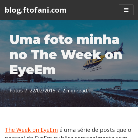
blog.ftofani.com
Skip
to
content
Uma foto minha
no The Week on
EyeEm
Fotos
22/02/2015
2 min read
The Week on EyeEm
é uma série de posts que o