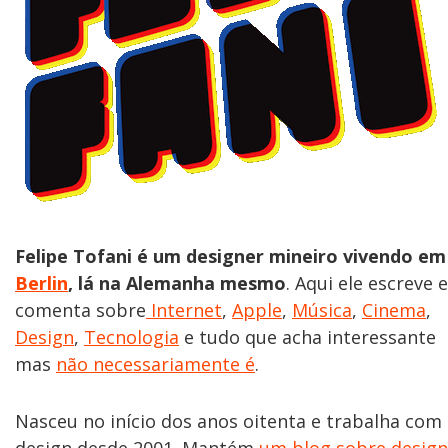
Felipe Tofani é um designer mineiro vivendo em
Berlin
, lá na Alemanha mesmo
. Aqui ele escreve e
comenta sobre
Internet
,
Apple
,
Música
,
Cinema
,
Design
,
Tecnologia
e tudo que acha interessante
mas
não necessariamente é
.
Nasceu no início dos anos oitenta e trabalha com