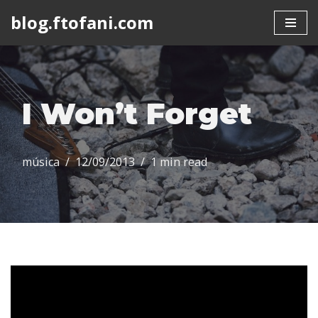
blog.ftofani.com
Skip
to
content
I Won’t Forget
música
12/09/2013
1 min read