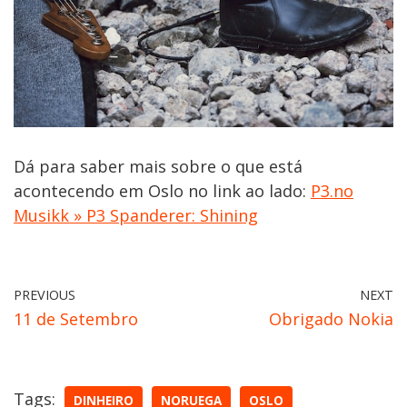
Dá para saber mais sobre o que está
acontecendo em Oslo no link ao lado:
P3.no
Musikk » P3 Spanderer: Shining
PREVIOUS
NEXT
11 de Setembro
Obrigado Nokia
Tags:
DINHEIRO
NORUEGA
OSLO