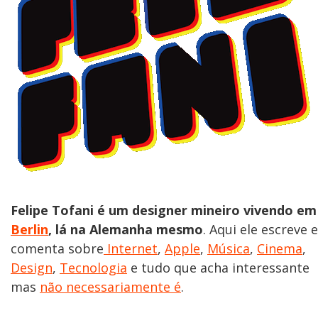
Felipe Tofani é um designer mineiro vivendo em
Berlin
, lá na Alemanha mesmo
. Aqui ele escreve e
comenta sobre
Internet
,
Apple
,
Música
,
Cinema
,
Design
,
Tecnologia
e tudo que acha interessante
mas
não necessariamente é
.