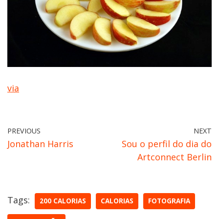
via
PREVIOUS
NEXT
Jonathan Harris
Sou o perfil do dia do
Artconnect Berlin
Tags:
200 CALORIAS
CALORIAS
FOTOGRAFIA