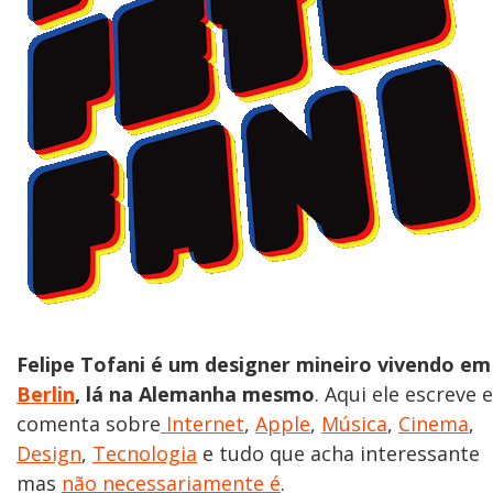
Felipe Tofani é um designer mineiro vivendo em
Berlin
, lá na Alemanha mesmo
. Aqui ele escreve e
comenta sobre
Internet
,
Apple
,
Música
,
Cinema
,
Design
,
Tecnologia
e tudo que acha interessante
mas
não necessariamente é
.