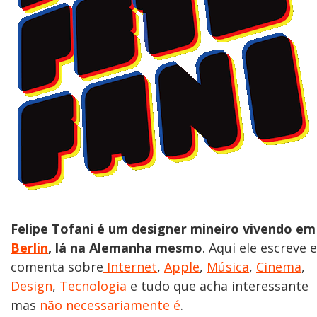
Felipe Tofani é um designer mineiro vivendo em
Berlin
, lá na Alemanha mesmo
. Aqui ele escreve e
comenta sobre
Internet
,
Apple
,
Música
,
Cinema
,
Design
,
Tecnologia
e tudo que acha interessante
mas
não necessariamente é
.