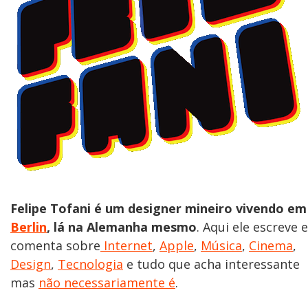
Felipe Tofani é um designer mineiro vivendo em
Berlin
, lá na Alemanha mesmo
. Aqui ele escreve e
comenta sobre
Internet
,
Apple
,
Música
,
Cinema
,
Design
,
Tecnologia
e tudo que acha interessante
mas
não necessariamente é
.