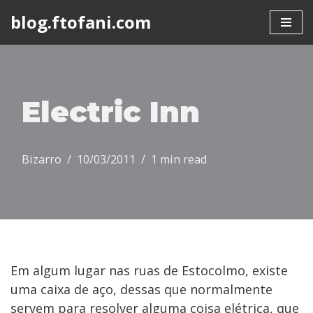
blog.ftofani.com
Skip
to
content
Electric Inn
Bizarro
10/03/2011
1 min read
Em algum lugar nas ruas de Estocolmo, existe
uma caixa de aço, dessas que normalmente
servem para resolver alguma coisa elétrica, que