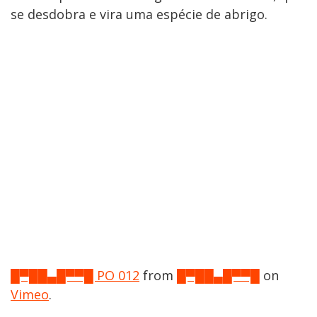
se desdobra e vira uma espécie de abrigo.
█▀██▄█▀▀█ PO 012
from
█▀██▄█▀▀█
on
Vimeo
.