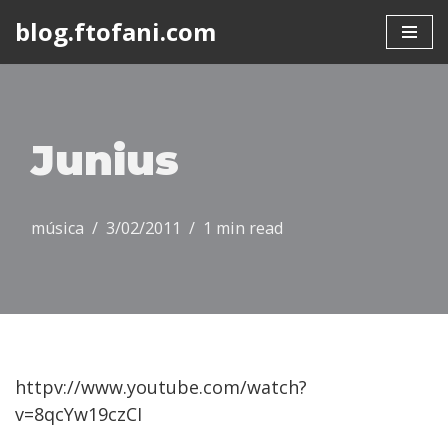
blog.ftofani.com
Skip
to
content
Junius
música
3/02/2011
1 min read
httpv://www.youtube.com/watch?
v=8qcYw19czCI