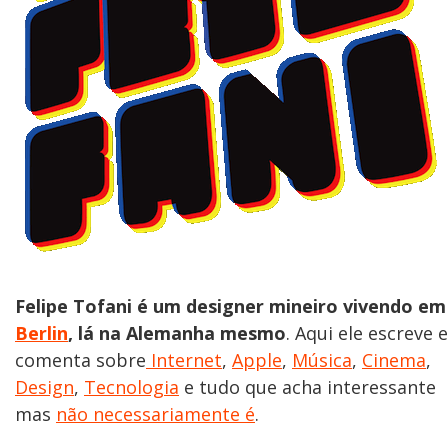
Felipe Tofani é um designer mineiro vivendo em
Berlin
, lá na Alemanha mesmo
. Aqui ele escreve e
comenta sobre
Internet
,
Apple
,
Música
,
Cinema
,
Design
,
Tecnologia
e tudo que acha interessante
mas
não necessariamente é
.