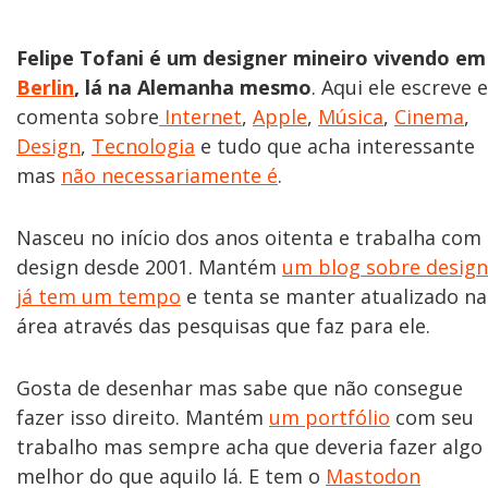
Felipe Tofani é um designer mineiro vivendo em
Berlin
, lá na Alemanha mesmo
. Aqui ele escreve e
comenta sobre
Internet
,
Apple
,
Música
,
Cinema
,
Design
,
Tecnologia
e tudo que acha interessante
mas
não necessariamente é
.
Nasceu no início dos anos oitenta e trabalha com
design desde 2001. Mantém
um blog sobre design
já tem um tempo
e tenta se manter atualizado na
área através das pesquisas que faz para ele.
Gosta de desenhar mas sabe que não consegue
fazer isso direito. Mantém
um portfólio
com seu
trabalho mas sempre acha que deveria fazer algo
melhor do que aquilo lá. E tem o
Mastodon