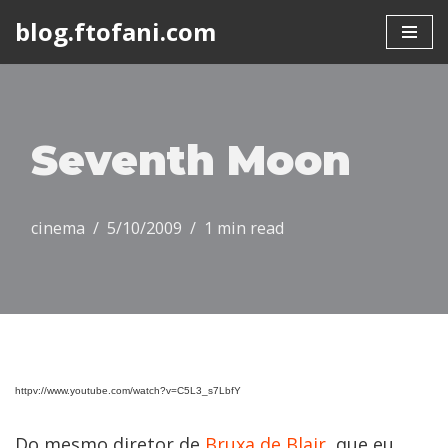
blog.ftofani.com
Skip
to
content
Seventh Moon
cinema
5/10/2009
1 min read
httpv://www.youtube.com/watch?v=C5L3_s7LbfY
Do mesmo diretor de
Bruxa de Blair
, que eu