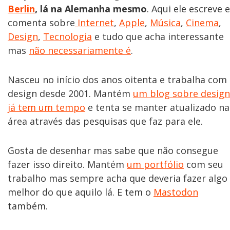
Berlin
, lá na Alemanha mesmo
. Aqui ele escreve e
comenta sobre
Internet
,
Apple
,
Música
,
Cinema
,
Design
,
Tecnologia
e tudo que acha interessante
mas
não necessariamente é
.
Nasceu no início dos anos oitenta e trabalha com
design desde 2001. Mantém
um blog sobre design
já tem um tempo
e tenta se manter atualizado na
área através das pesquisas que faz para ele.
Gosta de desenhar mas sabe que não consegue
fazer isso direito. Mantém
um portfólio
com seu
trabalho mas sempre acha que deveria fazer algo
melhor do que aquilo lá. E tem o
Mastodon
também.