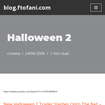
blog.ftofani.com
Skip
to
content
Halloween 2
cinema
24/06/2009
1 min read
httpv://www.youtube.com/watch?v=cXYRoMS8lX4
New Halloween 2 Trailer Slashes Onto The Net –