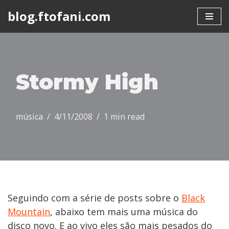
blog.ftofani.com
Skip
to
content
Stormy High
música
4/11/2008
1 min read
Seguindo com a série de posts sobre o
Black
Mountain
, abaixo tem mais uma música do
disco novo. E ao vivo eles são mais pesados do