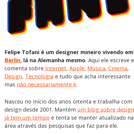
Felipe Tofani é um designer mineiro vivendo em
Berlin
, lá na Alemanha mesmo
. Aqui ele escreve e
comenta sobre
Internet
,
Apple
,
Música
,
Cinema
,
Design
,
Tecnologia
e tudo que acha interessante
mas
não necessariamente é
.
Nasceu no início dos anos oitenta e trabalha com
design desde 2001. Mantém
um blog sobre design
já tem um tempo
e tenta se manter atualizado na
área através das pesquisas que faz para ele.