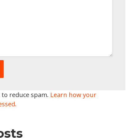
t to reduce spam.
Learn how your
essed.
osts