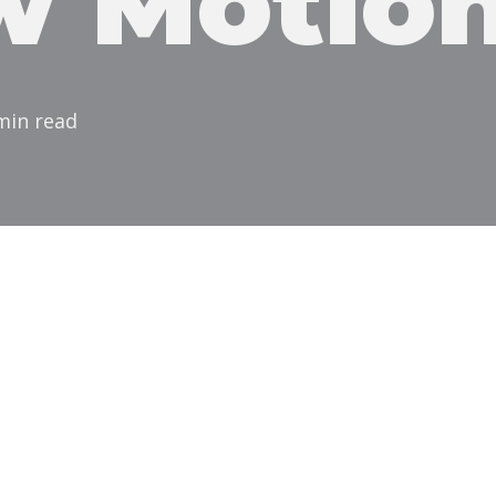
w Motio
min read