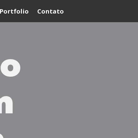
Portfolio
Contato
 o
m