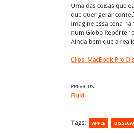
Uma das coisas que eu
que quer gerar conteú
Imagine essa cena há
num Globo Repórter ou
Ainda bem que a reali
Clips: MacBook Pro Di
PREVIOUS
Fluid
Tags:
APPLE
DISSECA