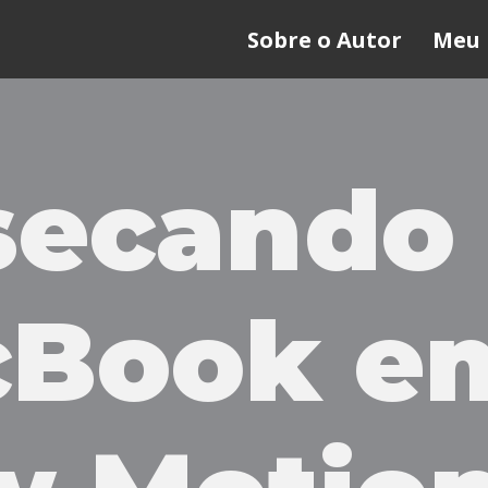
Sobre o Autor
Meu 
secando
cBook e