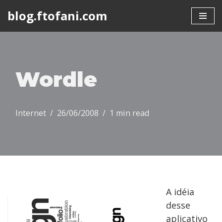
blog.ftofani.com
Skip
to
content
Wordle
Internet
26/06/2008
1 min read
A idéia
desse
aplicativo