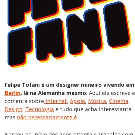
Felipe Tofani é um designer mineiro vivendo em
Berlin
, lá na Alemanha mesmo
. Aqui ele escreve e
comenta sobre
Internet
,
Apple
,
Música
,
Cinema
,
Design
,
Tecnologia
e tudo que acha interessante
mas
não necessariamente é
.
Nasceu no início dos anos oitenta e trabalha com