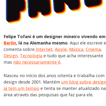
Felipe Tofani é um designer mineiro vivendo em
Berlin
, lá na Alemanha mesmo
. Aqui ele escreve e
comenta sobre
Internet
,
Apple
,
Música
,
Cinema
,
Design
,
Tecnologia
e tudo que acha interessante
mas
não necessariamente é
.
Nasceu no início dos anos oitenta e trabalha com
design desde 2001. Mantém
um blog sobre design
já tem um tempo
e tenta se manter atualizado na
área através das pesquisas que faz para ele.