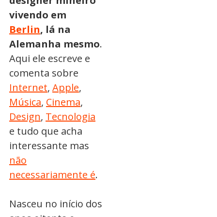
designer mineiro
vivendo em
Berlin
, lá na
Alemanha mesmo
.
Aqui ele escreve e
comenta sobre
Internet
,
Apple
,
Música
,
Cinema
,
Design
,
Tecnologia
e tudo que acha
interessante mas
não
necessariamente é
.
Nasceu no início dos