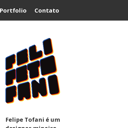
Portfolio
Contato
Felipe Tofani é um