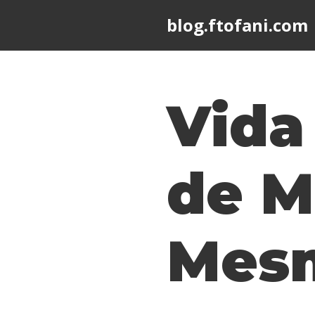
blog.ftofani.com
Skip
to
content
Vida
de 
Mes