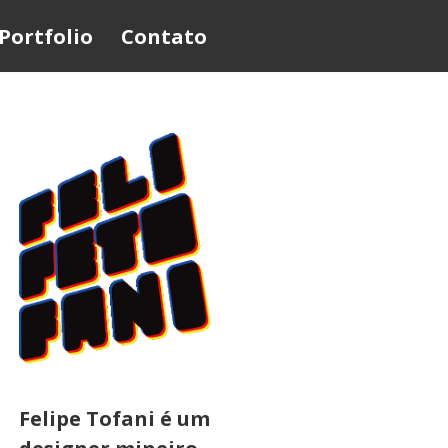
Portfolio
Contato
Felipe Tofani é um