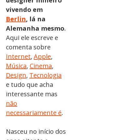
designer mineiro
vivendo em
Berlin
, lá na
Alemanha mesmo
.
Aqui ele escreve e
comenta sobre
Internet
,
Apple
,
Música
,
Cinema
,
Design
,
Tecnologia
e tudo que acha
interessante mas
não
necessariamente é
.
Nasceu no início dos