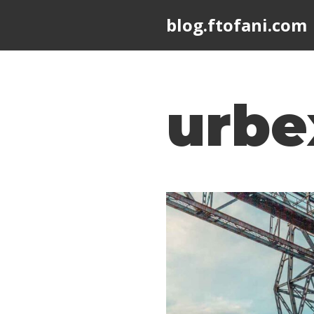
blog.ftofani.com
Skip
to
content
urbe