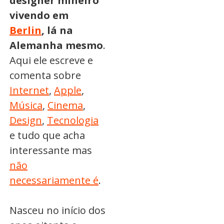
designer mineiro
vivendo em
Berlin
, lá na
Alemanha mesmo
.
Aqui ele escreve e
comenta sobre
Internet
,
Apple
,
Música
,
Cinema
,
Design
,
Tecnologia
e tudo que acha
interessante mas
não
necessariamente é
.
Nasceu no início dos