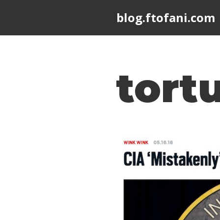
blog.ftofani.com
Skip
to
content
tort