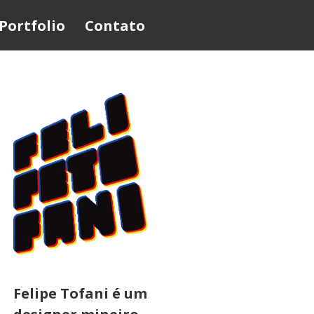
Portfolio
Contato
Felipe Tofani é um