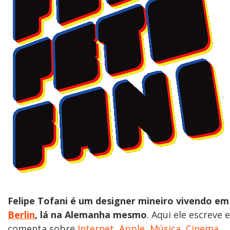
Felipe Tofani é um designer mineiro vivendo em
Berlin
, lá na Alemanha mesmo
. Aqui ele escreve e
comenta sobre
Internet
,
Apple
,
Música
,
Cinema
,