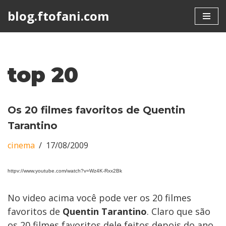
blog.ftofani.com
Skip
to
content
top 20
Os 20 filmes favoritos de Quentin
Tarantino
cinema
17/08/2009
httpv://www.youtube.com/watch?v=Wz4K-Rxx2Bk
No video acima você pode ver os 20 filmes
favoritos de
Quentin Tarantino
. Claro que são
os 20 filmes favoritos dele feitos depois do ano