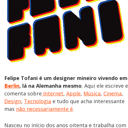
Felipe Tofani é um designer mineiro vivendo em
Berlin
, lá na Alemanha mesmo
. Aqui ele escreve e
comenta sobre
Internet
,
Apple
,
Música
,
Cinema
,
Design
,
Tecnologia
e tudo que acha interessante
mas
não necessariamente é
.
Nasceu no início dos anos oitenta e trabalha com