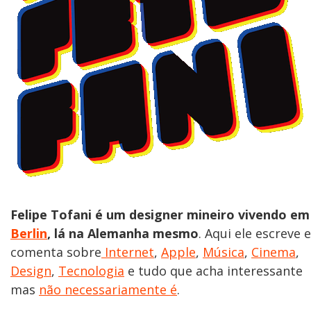
Felipe Tofani é um designer mineiro vivendo em
Berlin
, lá na Alemanha mesmo
. Aqui ele escreve e
comenta sobre
Internet
,
Apple
,
Música
,
Cinema
,
Design
,
Tecnologia
e tudo que acha interessante
mas
não necessariamente é
.