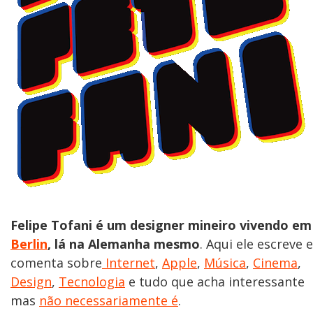
Felipe Tofani é um designer mineiro vivendo em
Berlin
, lá na Alemanha mesmo
. Aqui ele escreve e
comenta sobre
Internet
,
Apple
,
Música
,
Cinema
,
Design
,
Tecnologia
e tudo que acha interessante
mas
não necessariamente é
.