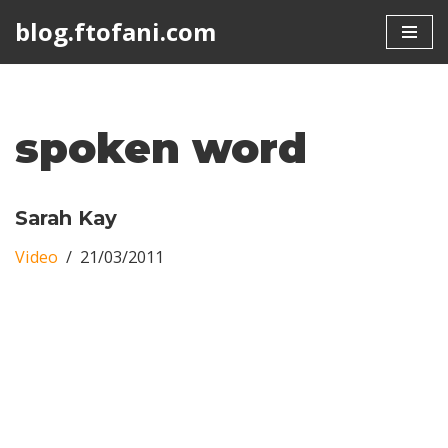
blog.ftofani.com
Skip
to
content
spoken word
Sarah Kay
Video
21/03/2011