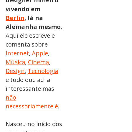
designer mineiro
vivendo em
Berlin
, lá na
Alemanha mesmo
.
Aqui ele escreve e
comenta sobre
Internet
,
Apple
,
Música
,
Cinema
,
Design
,
Tecnologia
e tudo que acha
interessante mas
não
necessariamente é
.
Nasceu no início dos