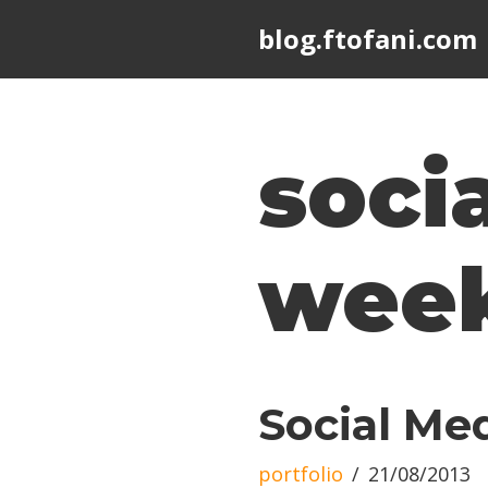
blog.ftofani.com
Skip
to
content
soci
week
Social Me
portfolio
21/08/2013