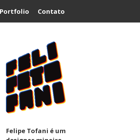
Portfolio
Contato
Felipe Tofani é um