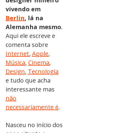
designer mineiro
vivendo em
Berlin
, lá na
Alemanha mesmo
.
Aqui ele escreve e
comenta sobre
Internet
,
Apple
,
Música
,
Cinema
,
Design
,
Tecnologia
e tudo que acha
interessante mas
não
necessariamente é
.
Nasceu no início dos