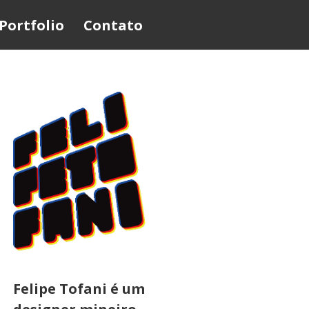
Portfolio
Contato
Felipe Tofani é um