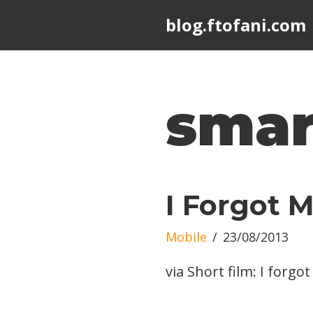
blog.ftofani.com
Skip
to
content
smar
I Forgot 
Mobile
23/08/2013
via Short film: I forg