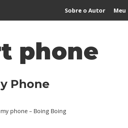
Sobre o Autor
Meu 
t phone
My Phone
ot my phone – Boing Boing