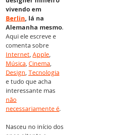
designer mineiro
vivendo em
Berlin
, lá na
Alemanha mesmo
.
Aqui ele escreve e
comenta sobre
Internet
,
Apple
,
Música
,
Cinema
,
Design
,
Tecnologia
e tudo que acha
interessante mas
não
necessariamente é
.
Nasceu no início dos