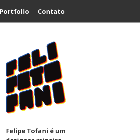
Portfolio
Contato
Felipe Tofani é um