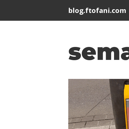
blog.ftofani.com
Skip
to
content
sema