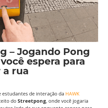
g – Jogando Pong
você espera para
 a rua
e estudantes de interação da
HAWK
ceito do
Streetpong
, onde você jogaria