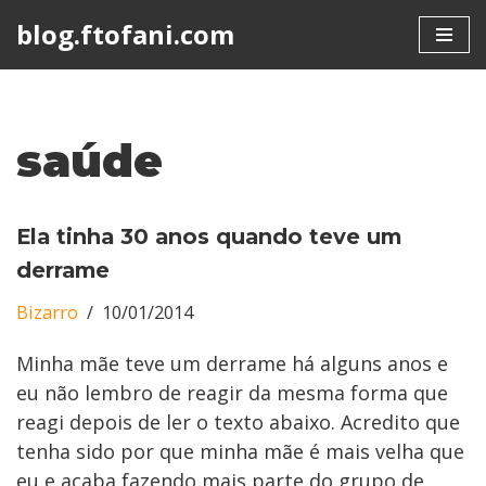
blog.ftofani.com
Skip
to
content
saúde
Ela tinha 30 anos quando teve um
derrame
Bizarro
10/01/2014
Minha mãe teve um derrame há alguns anos e
eu não lembro de reagir da mesma forma que
reagi depois de ler o texto abaixo. Acredito que
tenha sido por que minha mãe é mais velha que
eu e acaba fazendo mais parte do grupo de