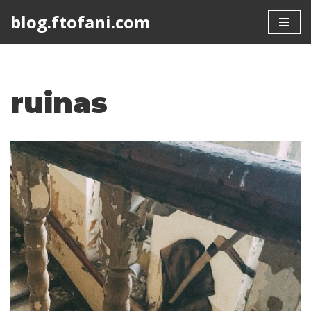
blog.ftofani.com
Skip
to
content
ruinas