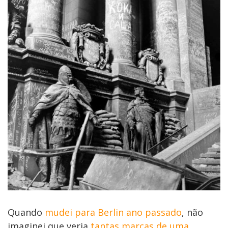
Quando
mudei para Berlin ano passado
, não
imaginei que veria
tantas marcas de uma