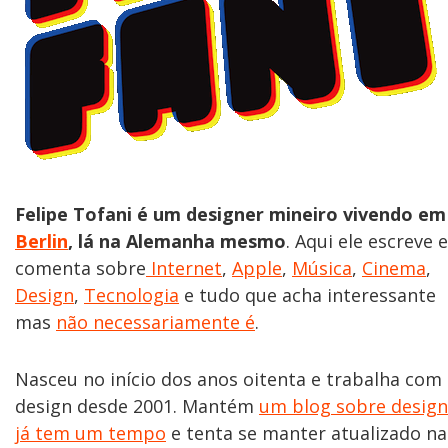
Felipe Tofani é um designer mineiro vivendo em
Berlin
, lá na Alemanha mesmo
. Aqui ele escreve e
comenta sobre
Internet
,
Apple
,
Música
,
Cinema
,
Design
,
Tecnologia
e tudo que acha interessante
mas
não necessariamente é
.
Nasceu no início dos anos oitenta e trabalha com
design desde 2001. Mantém
um blog sobre design
já tem um tempo
e tenta se manter atualizado na