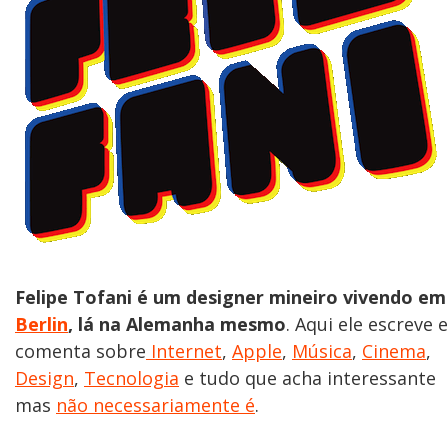
Felipe Tofani é um designer mineiro vivendo em
Berlin
, lá na Alemanha mesmo
. Aqui ele escreve e
comenta sobre
Internet
,
Apple
,
Música
,
Cinema
,
Design
,
Tecnologia
e tudo que acha interessante
mas
não necessariamente é
.