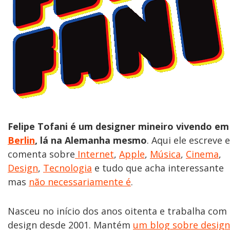
Felipe Tofani é um designer mineiro vivendo em
Berlin
, lá na Alemanha mesmo
. Aqui ele escreve e
comenta sobre
Internet
,
Apple
,
Música
,
Cinema
,
Design
,
Tecnologia
e tudo que acha interessante
mas
não necessariamente é
.
Nasceu no início dos anos oitenta e trabalha com
design desde 2001. Mantém
um blog sobre design