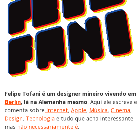
Felipe Tofani é um designer mineiro vivendo em
Berlin
, lá na Alemanha mesmo
. Aqui ele escreve e
comenta sobre
Internet
,
Apple
,
Música
,
Cinema
,
Design
,
Tecnologia
e tudo que acha interessante
mas
não necessariamente é
.