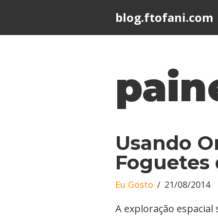
blog.ftofani.com
Skip
to
content
paine
Usando O
Foguetes 
Eu Gosto
21/08/2014
A exploração espacial