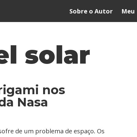
Sobre o Autor
Meu 
l solar
rigami nos
da Nasa
 sofre de um problema de espaço. Os