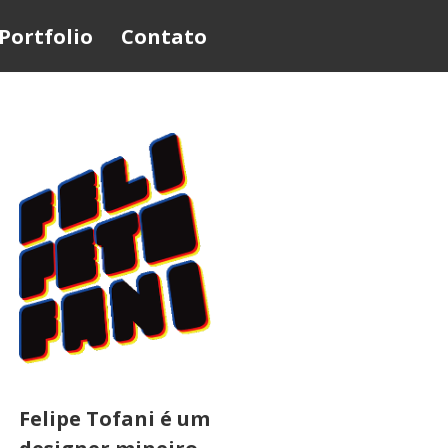
Portfolio
Contato
Felipe Tofani é um