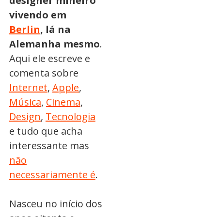
designer mineiro
vivendo em
Berlin
, lá na
Alemanha mesmo
.
Aqui ele escreve e
comenta sobre
Internet
,
Apple
,
Música
,
Cinema
,
Design
,
Tecnologia
e tudo que acha
interessante mas
não
necessariamente é
.
Nasceu no início dos