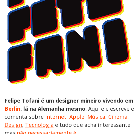
Felipe Tofani é um designer mineiro vivendo em
Berlin
, lá na Alemanha mesmo
. Aqui ele escreve e
comenta sobre
Internet
,
Apple
,
Música
,
Cinema
,
Design
,
Tecnologia
e tudo que acha interessante
mas
não necessariamente é
.