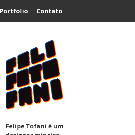
Portfolio
Contato
Felipe Tofani é um