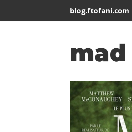
blog.ftofani.com
Skip
to
content
mad