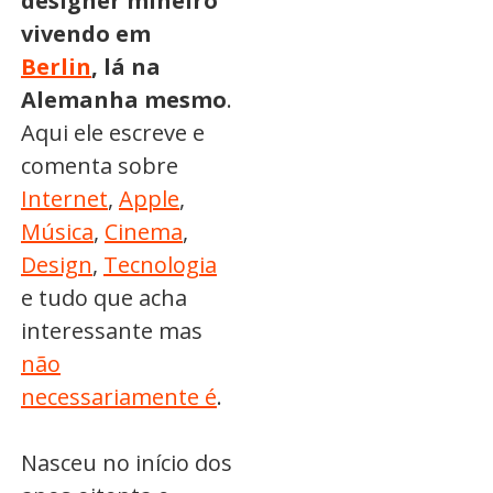
designer mineiro
vivendo em
Berlin
, lá na
Alemanha mesmo
.
Aqui ele escreve e
comenta sobre
Internet
,
Apple
,
Música
,
Cinema
,
Design
,
Tecnologia
e tudo que acha
interessante mas
não
necessariamente é
.
Nasceu no início dos