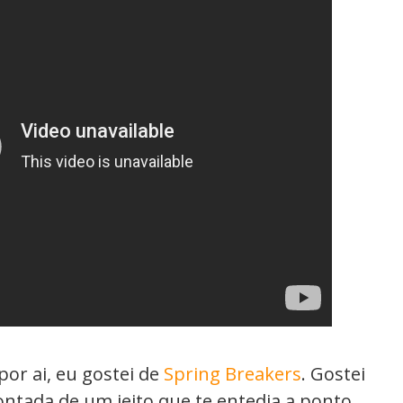
por ai, eu gostei de
Spring Breakers
. Gostei
ontada de um jeito que te entedia a ponto