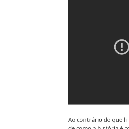
Ao contrário do que li 
de como a história é c