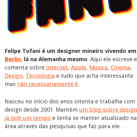
Felipe Tofani é um designer mineiro vivendo em
Berlin
, lá na Alemanha mesmo
. Aqui ele escreve e
comenta sobre
Internet
,
Apple
,
Música
,
Cinema
,
Design
,
Tecnologia
e tudo que acha interessante
mas
não necessariamente é
.
Nasceu no início dos anos oitenta e trabalha com
design desde 2001. Mantém
um blog sobre design
já tem um tempo
e tenta se manter atualizado na
área através das pesquisas que faz para ele.