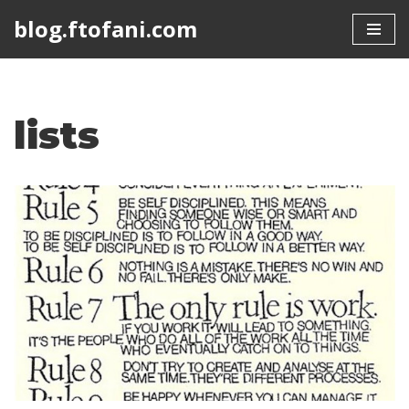
blog.ftofani.com
Skip
to
content
lists