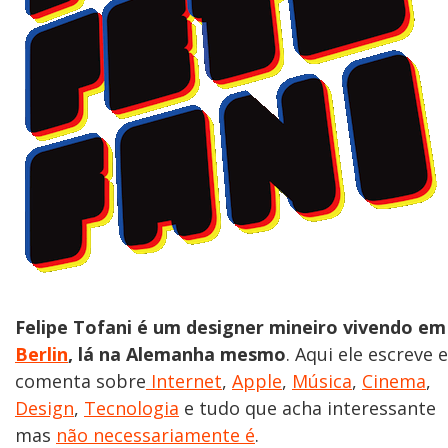
Felipe Tofani é um designer mineiro vivendo em
Berlin
, lá na Alemanha mesmo
. Aqui ele escreve e
comenta sobre
Internet
,
Apple
,
Música
,
Cinema
,
Design
,
Tecnologia
e tudo que acha interessante
mas
não necessariamente é
.